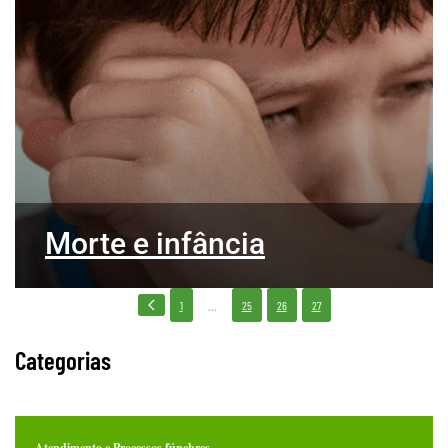
Morte e infância
...
1
25
26
27
Categorias
Atendimento e Processos fúnebres