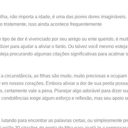
ilha, não importa a idade, é uma das piores dores imagináveis.
to tristemente, isso ainda acontece frequentemente
tipo de dor é vivenciado por seu amigo ou ente querido, é muito
dizer para ajudar a aliviar o fardo. Ou talvez você mesmo esteja
steja procurando algumas citações significativas para acalmar 
r a circunstância, as filhas são muito, muito preciosas e ocupam
el em nossos corações. Embora aliviar a dor de sua perda poss
es, certamente vale a pena. Planejar algo adorável para dizer o
 condolências exige algum esforço e reflexão, mas seu apoio s
 lutando para encontrar as palavras certas, ou simplesmente p
ui estão 30 citações de perda de filha para ajudá-lo a expressar