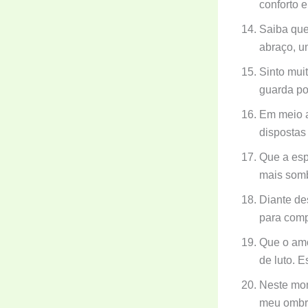
conforto e
Saiba que
abraço, u
Sinto mui
guarda po
Em meio a
dispostas
Que a esp
mais somb
Diante de
para comp
Que o amo
de luto. E
Neste mom
meu ombro