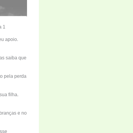
a 1
eu apoio.
as saiba que
to pela perda
ua filha.
branças e no
esse