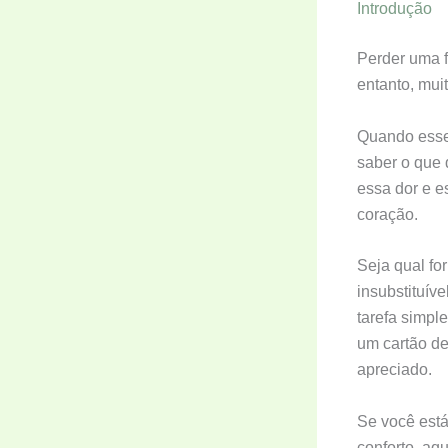
Introdução
Perder uma f
entanto, mui
Quando esse 
saber o que 
essa dor e e
coração.
Seja qual fo
insubstituív
tarefa simpl
um cartão de
apreciado.
Se você está
conforto, aq