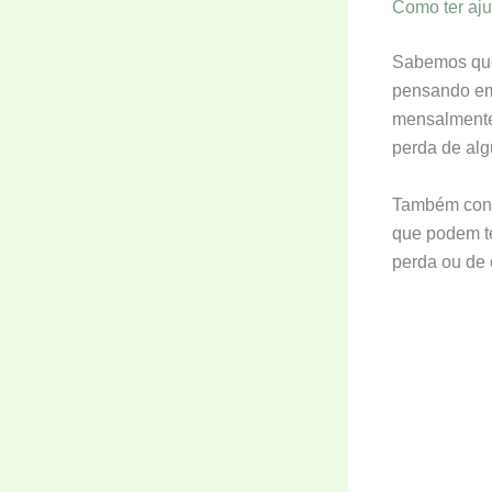
Como ter aj
Sabemos que 
pensando em
mensalmente,
perda de al
Também con
que podem t
perda ou de 