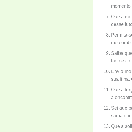
momento d
Que a mem
desse luto
Permita-se
meu ombro
Saiba que
lado e com
Envio-lhe
sua filha.
Que a forç
a encontr
Sei que p
saiba que
Que a sol