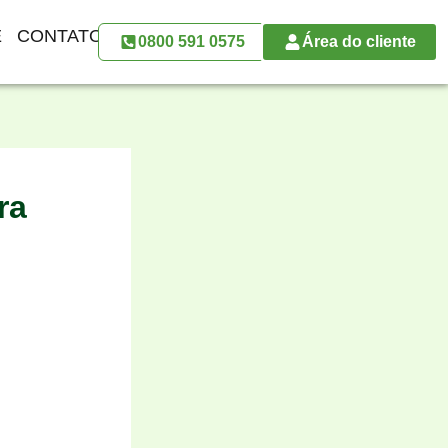
E
CONTATO
0800 591 0575
Área do cliente
ra