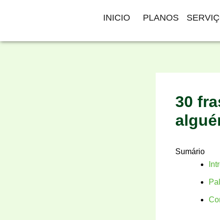
Ir
INICIO
PLANOS
SERVI
para
o
conteúdo
30 fr
algué
Sumário
Int
Pal
Co