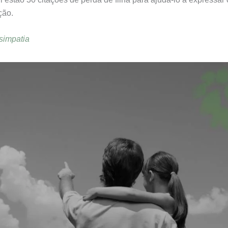
ção.
simpatia