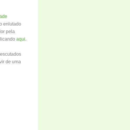
dade
o enlutado
or pela
clicando
aqui
.
 escutados
vir de uma