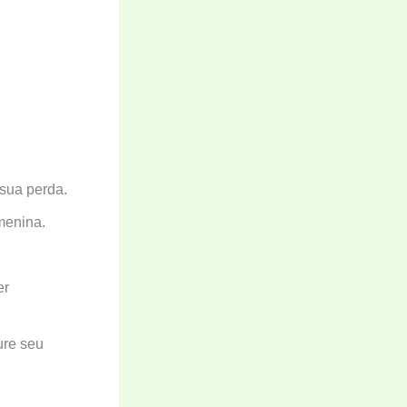
sua perda.
menina.
er
ure seu