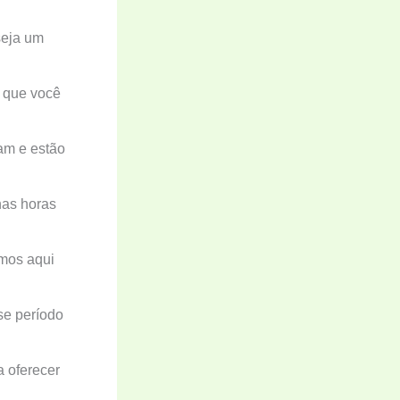
seja um
s que você
am e estão
nas horas
amos aqui
se período
a oferecer