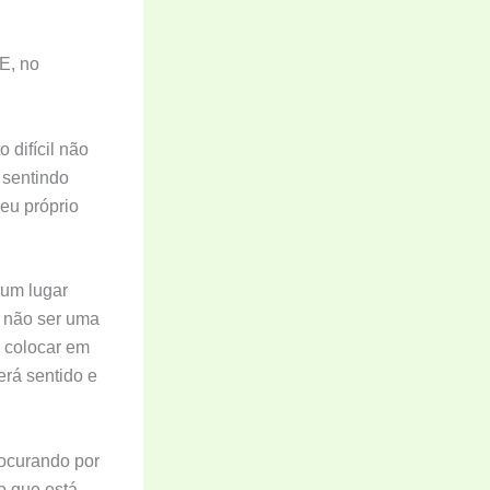
 E, no
 difícil não
 sentindo
seu próprio
 um lugar
a não ser uma
u colocar em
erá sentido e
rocurando por
 o que está