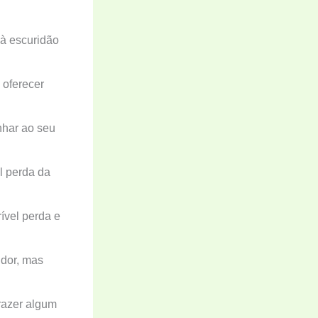
 à escuridão
 oferecer
nhar ao seu
l perda da
rível perda e
 dor, mas
razer algum