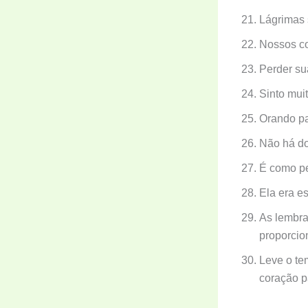
Lágrimas 
Nossos co
Perder su
Sinto muit
Orando pa
Não há do
É como pe
Ela era es
As lembran
proporcio
Leve o te
coração p