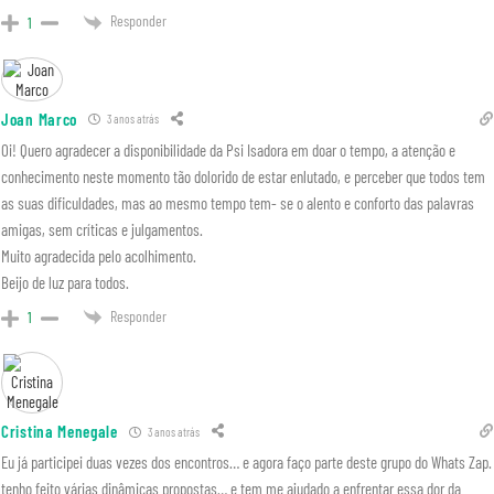
Responder
1
Joan Marco
3 anos atrás
Oi! Quero agradecer a disponibilidade da Psi Isadora em doar o tempo, a atenção e
conhecimento neste momento tão dolorido de estar enlutado, e perceber que todos tem
as suas dificuldades, mas ao mesmo tempo tem- se o alento e conforto das palavras
amigas, sem críticas e julgamentos.
Muito agradecida pelo acolhimento.
Beijo de luz para todos.
Responder
1
Cristina Menegale
3 anos atrás
Eu já participei duas vezes dos encontros… e agora faço parte deste grupo do Whats Zap.
tenho feito várias dinâmicas propostas… e tem me ajudado a enfrentar essa dor da