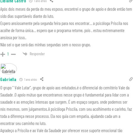
Lidiane Castro
1 ano atrás
Após dois meses da perda do meu esposo, encontrei o grupo de apoio e desde então tem
sido dias suportáveis diante do luto.
Espero ansiosamente pela segunda feira para nos encontrar… a psicóloga Priscila nos
acolhe de forma única… espero que o programa retorne, pois , estou extremamente
ansiosa por isso..
Não sei o que será das minhas segundas sem o nosso grupo.
Responder
1
Gabriella
1 ano atrás
O grupo ” Vale Lutar”, grupo de apoio aos enlutados,é o diferencial do cemitério Vale da
Saudade .O apoio mútuo que encontramos nesse grupo é fundamental para lidar com a
saudade e as emoções intensas que surgem. É um espaço seguro, onde podemos ser
nós mesmos, sem julgamentos.A psicóloga Priscila, com seu acolhimento e carinho, faz
toda a diferença nesse processo. Ela nos guia com empatia, ajudando cada um a
encontrar seu caminho no luto.
Agradeço a Priscila e ao Vale da Saudade por oferecer esse suporte emocional tão