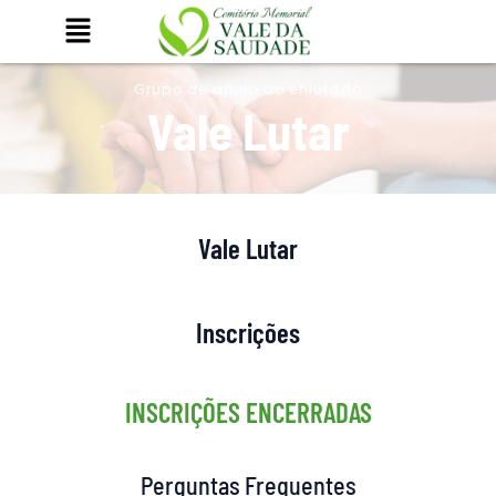
Ir
para
o
Grupo de apoio ao enlutado
conteúdo
Vale Lutar
Vale Lutar
Inscrições
INSCRIÇÕES ENCERRADAS
Perguntas Frequentes