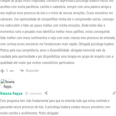
cheguei ao grupo muito fragilizada, confusa e deprimida.A psicóloga Isadora Mattos nos
acolheu com muita paciência, carinho e sabedoria, sempre com uma palavra amiga a
nos explicar esse processo do luto e o misto de nossas emoções. Esses encontros me
salvaram, tive oportunidade de compartilhar minha dor e compreender outras, consegui
me redescobrir e lidar um pouco melhor com minha emoções. Ainda tenho dias e
momentos ruins e pesados mas identifico melhor meus gatilhos, estou conseguindo
lidar melhor com meus sentimentos e vejo com mais clareza meu processo de enlutada,
com certeza esses encontros me fortaleceram mais rápido. Obrigada psicóloga Isadora
Mattos pela sua competência, amor e disponibilidade, obrigada memorial vale da
saudade pela oportunidade e por disponibilizar uma terapia em grupo de respeito com a
qualidade até maior que muitos consultórios particulares.
Responder
1
Rosana Rappa
3 anos atrás
Este programa tem sido fundamental para que eu entenda tudo que estou sentindo e
passando nesse processo de luto. A psicóloga Isadora conduz nossos encontros com
muito carinho e acolhimento. Muito obrigada!