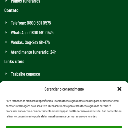
Planos funerários
Contato
Telefone: 0800 591 0575
WhatsApp: 0800 591 0575
Vendas: Seg-Sex 8h-17h
Atendimento funerário: 24h
Links úteis
Trabalhe conosco
Velório Online
Gerenciar o consentimento
Indique e Ganhe
Para fornecer as melhores experiências, usamos tecnologias como cookies para armazenar e/ou
Grupos de Apoio
acessar informações do dispositivo. O consentimento para essas tecnologias nos permitirá
processar dados como comportamento de navegação ou IDs exclusivos neste site. Não consentir ou
Assistência Funeral Completa
retirar o consentimento pode afetar negativamente certos recursos e funções.
Plano funerário em Recife e região