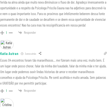
ferida na alma ainda que muito nova diminuisse o fluxo de dor. Agradeço imensamente a
oportunidade e a respeito da Psicologa Priscila Gauna nao ha adjetivos para descrevê-la
e nem o quao importante isso. Para os proximos que infelizmente beberem dessa fonte
permanente de dor e de saudade se desafiem e se deem essa oportunidade de vivenciar
esses encontros! Nao ha cura mas há ressignificancia em nossa perda!
Responder
1
Katia Autran
3 anos atrás
Esses 04 encontros foram tão maravilhosos… me fizeram mais uma vez, muito bem. É
um lugar onde posso chorar, falar da minha dor/saudade, falar da minha mãe e ter ajuda.
Um lugar onde podemos ouvir lindas historias de amor e receber maravilhosos
conselhos e ajuda da Psicologa Priscila. Me senti acolhida e muito amada. Sem palavras
e GRATIDÃO por me permittir participar.
Responder
1