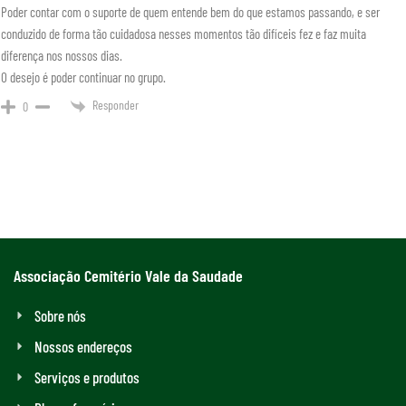
Poder contar com o suporte de quem entende bem do que estamos passando, e ser
conduzido de forma tão cuidadosa nesses momentos tão difíceis fez e faz muita
diferença nos nossos dias.
O desejo é poder continuar no grupo.
Responder
0
Associação Cemitério Vale da Saudade
Sobre nós
Nossos endereços
Serviços e produtos