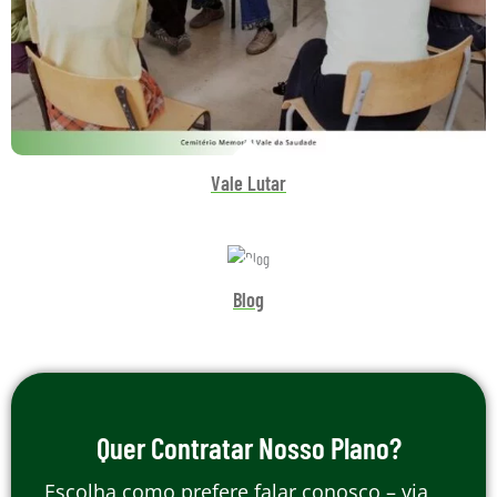
Vale Lutar
Blog
Quer Contratar Nosso Plano?
Escolha como prefere falar conosco – via