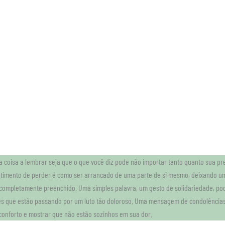
a coisa a lembrar seja que o que você diz pode não importar tanto quanto sua p
ntimento de perder é como ser arrancado de uma parte de si mesmo, deixando u
completamente preenchido. Uma simples palavra, um gesto de solidariedade, pod
s que estão passando por um luto tão doloroso. Uma mensagem de condolências
conforto e mostrar que não estão sozinhos em sua dor.