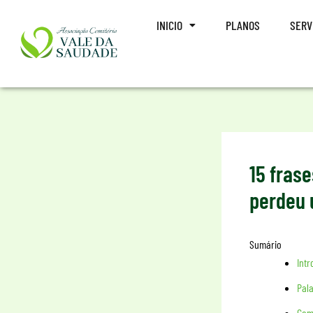
Ir
INICIO
PLANOS
SERV
para
o
conteúdo
15 fras
perdeu 
Sumário
Int
Pala
Com