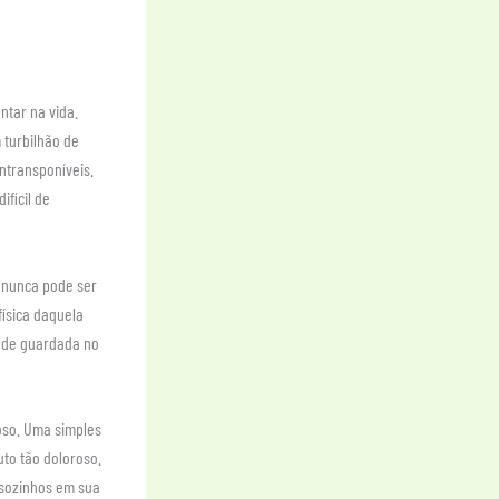
tar na vida.
turbilhão de
ntransponíveis.
fícil de
 nunca pode ser
ísica daquela
dade guardada no
oso. Uma simples
to tão doloroso.
 sozinhos em sua