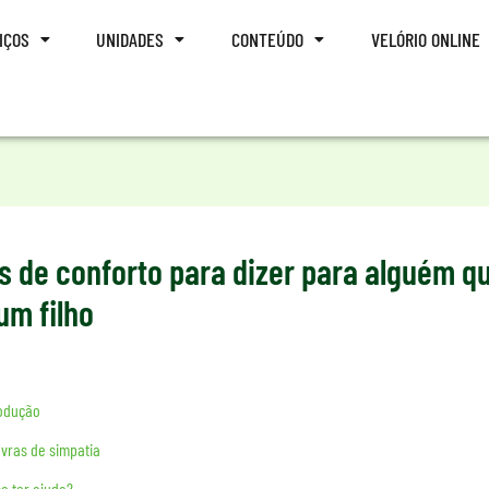
IÇOS
UNIDADES
CONTEÚDO
VELÓRIO ONLINE
es de conforto para dizer para alguém q
um filho
rodução
vras de simpatia
o ter ajuda?