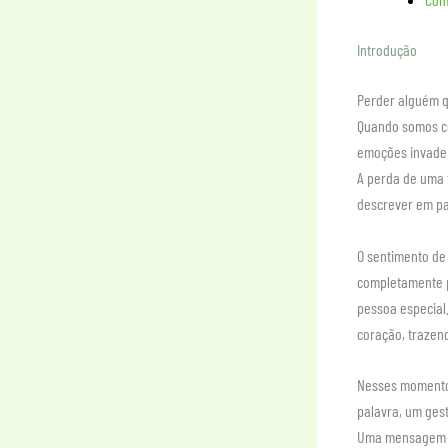
Introdução
Perder alguém q
Quando somos co
emoções invade n
A perda de uma f
descrever em pa
O sentimento de
completamente p
pessoa especial
coração, trazend
Nesses momentos
palavra, um ges
Uma mensagem de