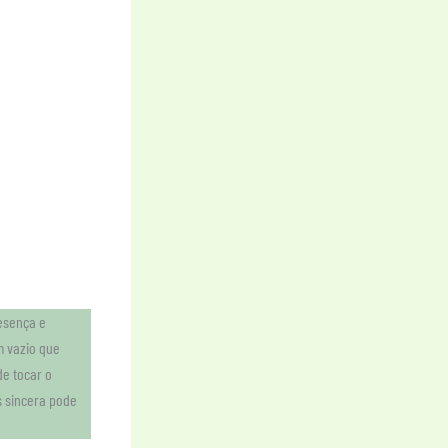
resença e
m vazio que
e tocar o
 sincera pode