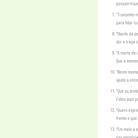
possam traze
“Transmito m
para lidar c
“Diante da p
dor e traga 
“A morte de 
Que a memóri
“Neste momen
ajude a enco
“Que as lemb
Estou aqui p
“Quero expre
frente e que
“Em meio a e
nas memórias