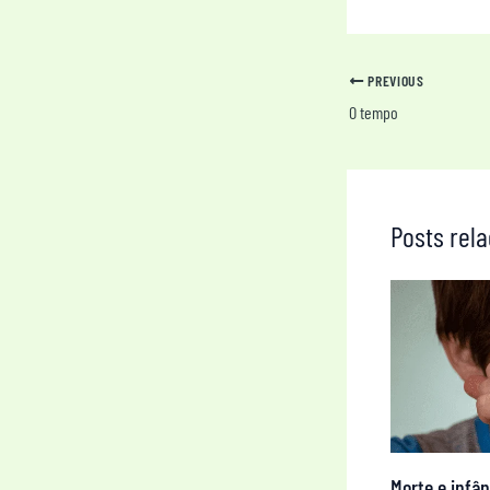
PREVIOUS
O tempo
Posts rel
Morte e infân