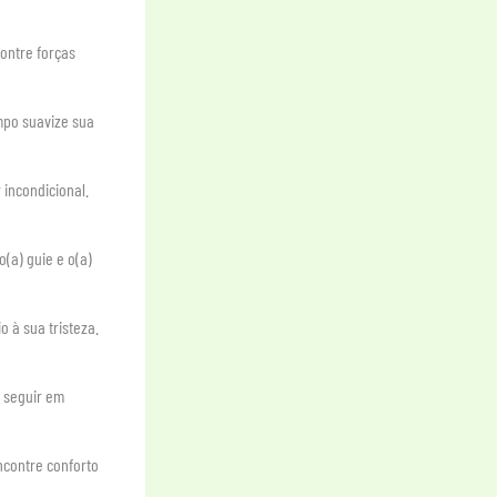
ontre forças
empo suavize sua
 incondicional.
o(a) guie e o(a)
 à sua tristeza.
a seguir em
ncontre conforto