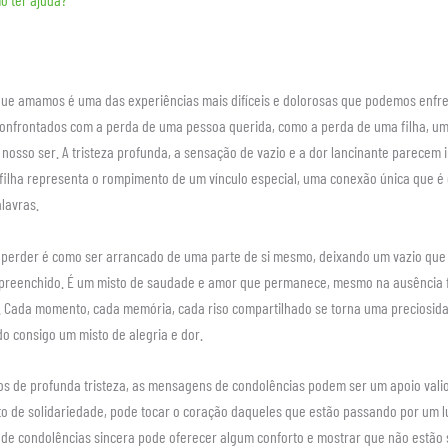
ue amamos é uma das experiências mais difíceis e dolorosas que podemos enfren
nfrontados com a perda de uma pessoa querida, como a perda de uma filha, um 
osso ser. A tristeza profunda, a sensação de vazio e a dor lancinante parecem i
ilha representa o rompimento de um vínculo especial, uma conexão única que é di
lavras.
 perder é como ser arrancado de uma parte de si mesmo, deixando um vazio que
reenchido. É um misto de saudade e amor que permanece, mesmo na ausência f
. Cada momento, cada memória, cada riso compartilhado se torna uma preciosi
o consigo um misto de alegria e dor.
 de profunda tristeza, as mensagens de condolências podem ser um apoio vali
to de solidariedade, pode tocar o coração daqueles que estão passando por um lu
 condolências sincera pode oferecer algum conforto e mostrar que não estão