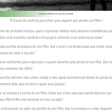
15 frases de conforto para dizer para alguém que perdeu um filho 1
to de profunda tristeza, quero expressar minhas mais sinceras condolências pe
 Que você encontre conforto e força para enfrentar essa dolorosa jornada.”
 pela partida prematura do seu filho. Que o amor e as lembranças que vocês com
lsamo em meio à sua dor.”
vras suficientes para expressar o quanto lamento pela perda do seu filho. Que v
sse momento tão difícil.”
para lhe oferecer meu ombro amigo e meu apoio incondicional diante da perda d
 memória dele seja um farol a guiar seus passos.”
 se compara à perda de um filho. Saiba que estou aqui para apoiá-lo(a) em sua 
 seu filho brilhe eternamente em seu coração.”
 está pesado ao saber da partida do seu filho. Que a presença e o amor daquele