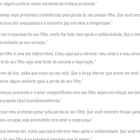
r algum conforto nesse momento de tristeza profunda.”
inhas mais profundas condolências pela perda do seu amado filho. Que você enc
om essa dor avassaladora e encontre paz em meio à tempestade.”
erda irreparável do seu filho, envio-lhe todo meu apoio e solidariedade. Que o t
serenidade ao seu coração.”
um filho é uma dor indescritível. Estou aqui para oferecer meu ombro e meu amor
a do seu filho seja uma fonte de consolo e inspiração.”
to de luto, saiba que estou ao seu lado. Que a força interior que existe em você 
ntrar algum conforto após a perda do seu filho.”
ranças preciosas e o amor compartilhado com seu filho sejam um refúgio em meio
ara apoiá-lo(a) incondicionalmente.”
ssar meu profundo pesar pela perda do seu filho. Que você encontre forças par
 seu coração seja preenchido com amor e esperança.”
ssa imensa dor, estou aqui para oferecer meu apoio e solidariedade. Que você e
 do seu filho e na presença daqueles que te amam.”