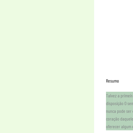
Resumo
Talvez a primeir
disposição O se
nunca pode ser 
coração daquele
oferecer algum 