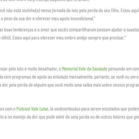
ocê não está sozinho(a) nessa jornada de luto pela perda do seu filho. Estou aqui
 o peso da sua dor e oferecer meu apoio incondicional.”
as boas lembranças e o amor que vocês compartilharam possam ajudar a suaviza
difícil. Estou aqui para oferecer meu ombro amigo sempre que precisar.”
sar pelo luto é muito desafiador,
o Memorial Vale da Saudade
pensando em com
nta com programas de apoio ao enlutado mensalmente, portanto, se você ou um e
a dor pela perda de alguém que você muito ama saiba mais sobre nossos progra
os com o
Podcast Vale Lutar
, lá vocêconteúdos para serem escutados que podem
o e no manejo da dor que pode advir de uma perda ou de outros fatores que ge