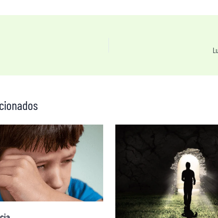
L
acionados
cia