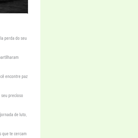
la perda do seu
partilharam
ocê encontre paz
o seu precioso
jornada de luto.
s que te cercam