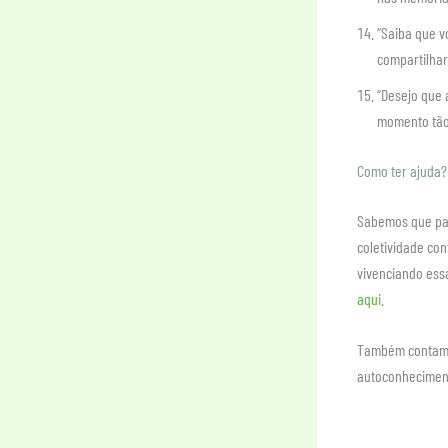
“Saiba que v
compartilhar
“Desejo que 
momento tão 
Como ter ajuda?
Sabemos que pas
coletividade co
vivenciando ess
aqui
.
Também contam
autoconheciment