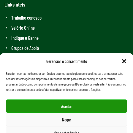
Links úteis
Trabalhe conosco
Velório Online
Indique e Ganhe
Grupos de Apoio
Assistência Funeral Completa
Gerenciar o consentimento
Plano funerário em Recife e região
Para fornecer as melhores experiências, usamos tecnologias como cookies para armazenar e/ou
acessar informações do dispositivo. O consentimento para essas tecnologias nos permitirá
Plano funerário em Salvador e região
processar dados como comportamento de navegação ou IDs exclusivos neste site. Não consentir ou
retirar o consentimento pode afetar negativamente certos recursos e funções.
Plano funerário em João Pessoa e região
Plano funerário em Campina Grande e região
Aceitar
Negar
Associação Cemitério Vale da Saudade
Ver preferências