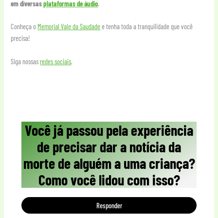
em diversas
plataformas
de áudio
.
Conheça o
Memorial Vale da Saudade
e tenha toda a tranquilidade que você
precisa!
Siga nossas
redes sociais
.
Você já passou pela experiência
de precisar dar a notícia da
morte de alguém a uma criança?
Como você lidou com isso?
Responder